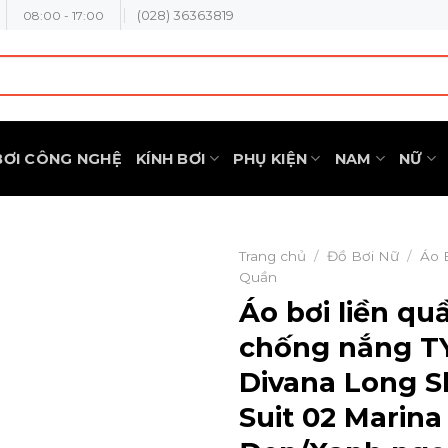
(028) 36363819
08:00 - 17:00
BƠI CÔNG NGHỆ
KÍNH BƠI
PHỤ KIỆN
NAM
NỮ
Trang chủ
/
Đồ Bơi Nữ
/
Áo 
Quần
Áo bơi liền qu
chống nắng T
Divana Long S
Suit 02 Marina