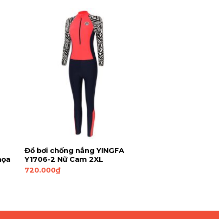
Đồ bơi chống nắng YINGFA
họa
Y1706-2 Nữ Cam 2XL
720.000
₫