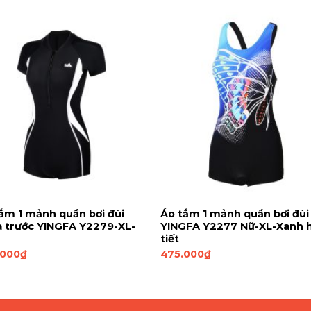
ắm 1 mảnh quần bơi đùi
Áo tắm 1 mảnh quần bơi đùi
 trước YINGFA Y2279-XL-
YINGFA Y2277 Nữ-XL-Xanh 
tiết
.000
₫
475.000
₫