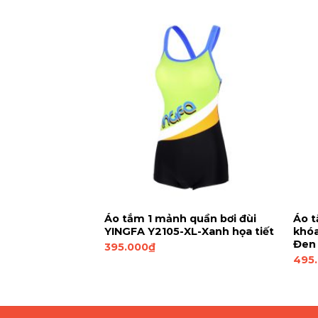
ắng YINGFA
Áo tắm 1 mảnh quần bơi đùi
Áo t
 BLK Đen
YINGFA Y2105-XL-Xanh họa tiết
khóa
Đen
395.000
₫
495