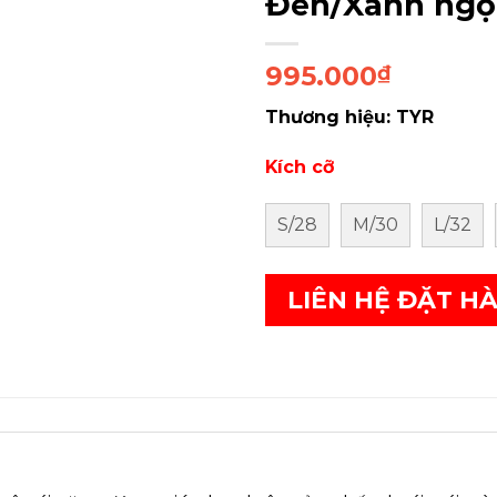
Đen/Xanh ngọ
995.000
₫
Thương hiệu: TYR
Kích cỡ
S/28
M/30
L/32
LIÊN HỆ ĐẶT H