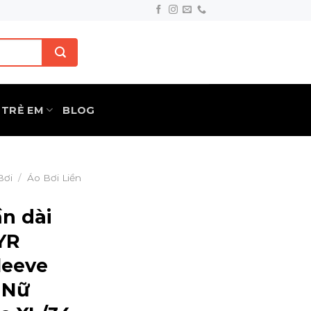
TRẺ EM
BLOG
Bơi
/
Áo Bơi Liền
ần dài
YR
leeve
 Nữ