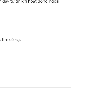
 đầy tự tin khi hoạt động ngoài
tím có hại.