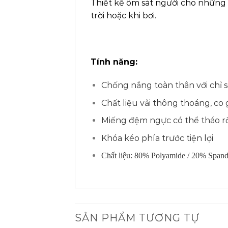
Thiết kế ôm sát người cho những c
trời hoặc khi bơi.
Tính năng:
Chống nắng toàn thân với chỉ s
Chất liệu vải thông thoáng, co
Miếng đệm ngực có thể tháo rờ
Khóa kéo phía trước tiện lợi
Chất liệu: 8
0
% Poly
amide
/
20
% Spand
SẢN PHẨM TƯƠNG TỰ