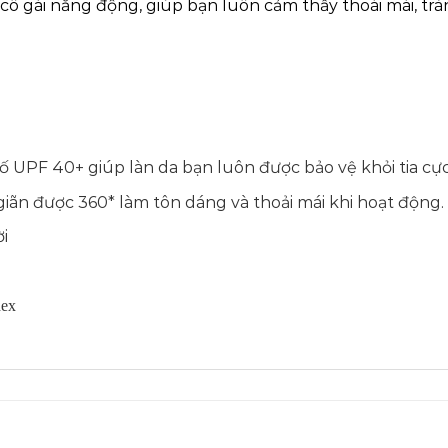
ô gái năng động, giúp bạn luôn cảm thấy thoái mái, tràn
ố UPF 40+ giúp làn da bạn luôn được bảo vệ khỏi tia cực 
 giãn được 360* làm tôn dáng và thoải mái khi hoạt động.
i
ex