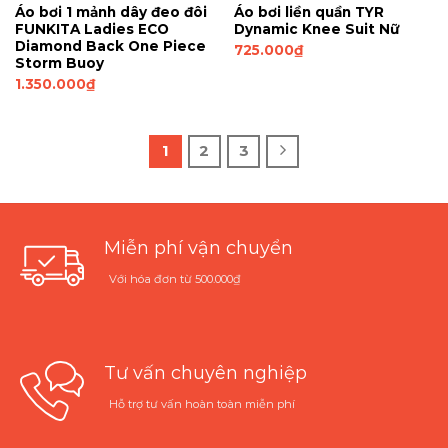
Áo bơi 1 mảnh dây đeo đôi
Áo bơi liền quần TYR
FUNKITA Ladies ECO
Dynamic Knee Suit Nữ
Diamond Back One Piece
725.000
₫
Storm Buoy
1.350.000
₫
1
2
3
Miễn phí vận chuyển
Với hóa đơn từ 500.000₫
Tư vấn chuyên nghiệp
Hỗ trợ tư vấn hoàn toàn miễn phí