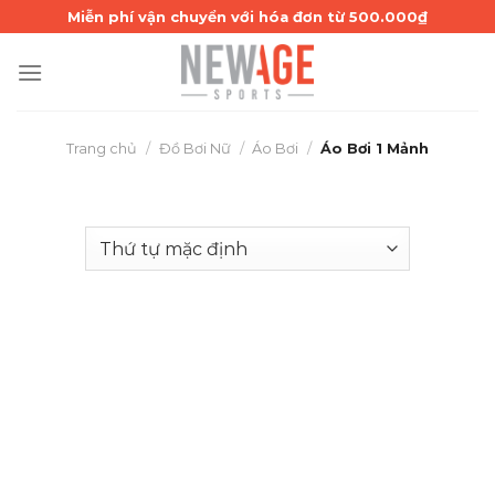
Skip
Miễn phí vận chuyển với hóa đơn từ 500.000₫
to
content
Trang chủ
/
Đồ Bơi Nữ
/
Áo Bơi
/
Áo Bơi 1 Mảnh