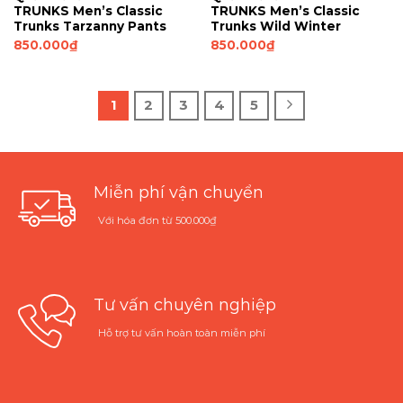
TRUNKS Men’s Classic
TRUNKS Men’s Classic
Trunks Tarzanny Pants
Trunks Wild Winter
850.000
₫
850.000
₫
1
2
3
4
5
Miễn phí vận chuyển
Với hóa đơn từ 500.000₫
Tư vấn chuyên nghiệp
Hỗ trợ tư vấn hoàn toàn miễn phí