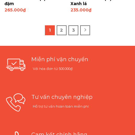
đậm
Xanh lá
265.000
₫
235.000
₫
1
2
3
Miễn phí vận chuyển
Với hóa đơn từ 500.000₫
Tư vấn chuyên nghiệp
Hỗ trợ tư vấn hoàn toàn miễn phí
Cam kết chính hãng