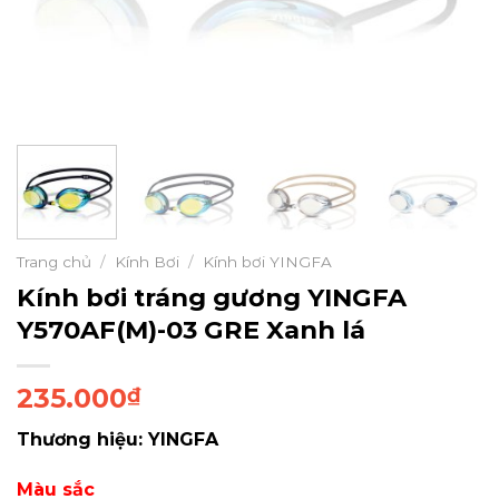
Trang chủ
/
Kính Bơi
/
Kính bơi YINGFA
Kính bơi tráng gương YINGFA
Y570AF(M)-03 GRE Xanh lá
235.000
₫
Thương hiệu: YINGFA
Màu sắc