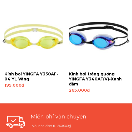
Kính bơi YINGFA Y330AF-
Kính bơi tráng gương
04 YL Vàng
YINGFA Y340AF(V)-Xanh
đậm
195.000
₫
265.000
₫
Miễn phí vận chuyển
Với hóa đơn từ 500.000₫