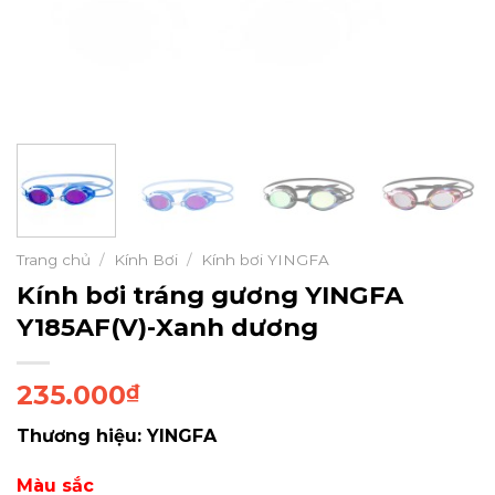
Trang chủ
/
Kính Bơi
/
Kính bơi YINGFA
Kính bơi tráng gương YINGFA
Y185AF(V)-Xanh dương
235.000
₫
Thương hiệu: YINGFA
Màu sắc