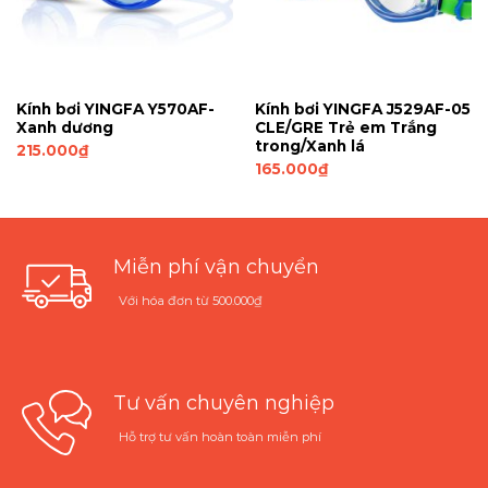
Kính bơi YINGFA Y570AF-
Kính bơi YINGFA J529AF-05
Xanh dương
CLE/GRE Trẻ em Trắng
trong/Xanh lá
215.000
₫
165.000
₫
Miễn phí vận chuyển
Với hóa đơn từ 500.000₫
Tư vấn chuyên nghiệp
Hỗ trợ tư vấn hoàn toàn miễn phí