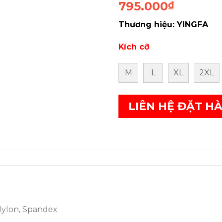
795.000
₫
Thương hiệu: YINGFA
Kích cỡ
M
L
XL
2XL
LIÊN HỆ ĐẶT H
 Nylon, Spandex