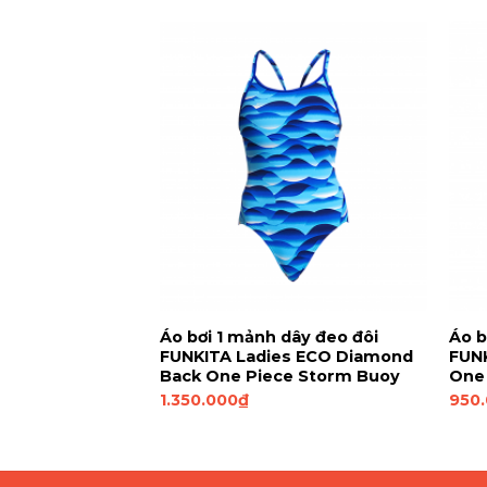
JWE040 Girl’s
Áo bơi 1 mảnh dây đeo đôi
Áo b
suit Trẻ em-30-
FUNKITA Ladies ECO Diamond
FUNK
Back One Piece Storm Buoy
One 
1.350.000
₫
950