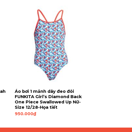
lah
Áo bơi 1 mảnh dây đeo đôi
FUNKITA Girl’s Diamond Back
One Piece Swallowed Up Nữ-
Size 12/28-Họa tiết
950.000
₫