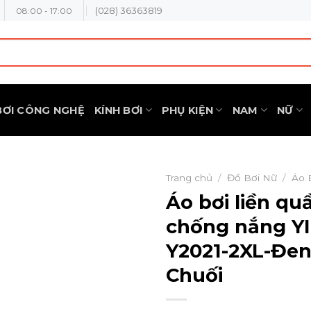
(028) 36363819
08:00 - 17:00
BƠI CÔNG NGHỆ
KÍNH BƠI
PHỤ KIỆN
NAM
NỮ
Trang chủ
/
Đồ Bơi Nữ
/
Áo 
Áo bơi liền qu
chống nắng Y
Y2021-2XL-Đe
Chuối