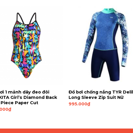
ơi 1 mảnh dây đeo đôi
Đồ bơi chống nắng TYR Deli
ITA Girl’s Diamond Back
Long Sleeve Zip Suit Nữ
Piece Paper Cut
995.000
₫
.000
₫