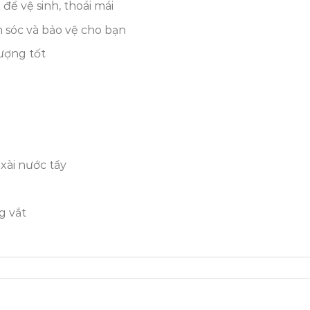
để vệ sinh, thoái mái
m sóc và bảo vệ cho bạn
ượng tốt
xài nước tẩy
g vắt