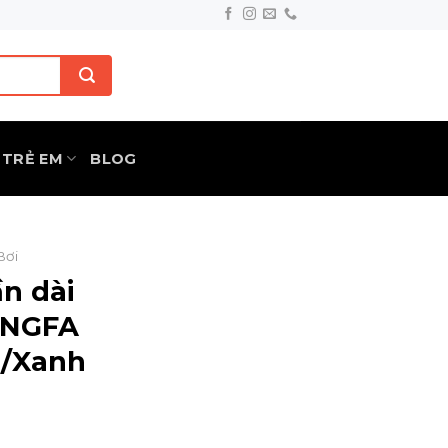
TRẺ EM
BLOG
Bơi
ần dài
INGFA
n/Xanh