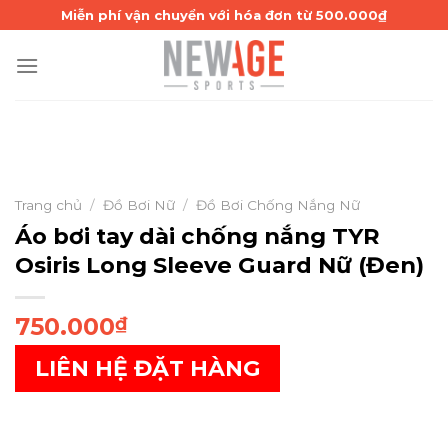
Skip
Miễn phí vận chuyển với hóa đơn từ 500.000₫
to
content
Trang chủ
/
Đồ Bơi Nữ
/
Đồ Bơi Chống Nắng Nữ
Áo bơi tay dài chống nắng TYR
Osiris Long Sleeve Guard Nữ (Đen)
750.000
₫
LIÊN HỆ ĐẶT HÀNG