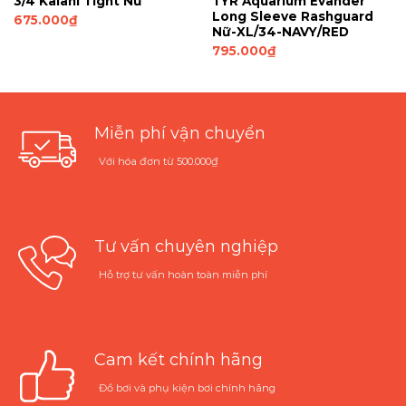
3/4 Kalani Tight Nữ
TYR Aquarium Evander
Long Sleeve Rashguard
675.000
₫
Nữ-XL/34-NAVY/RED
795.000
₫
Miễn phí vận chuyển
Với hóa đơn từ 500.000₫
Tư vấn chuyên nghiệp
Hỗ trợ tư vấn hoàn toàn miễn phí
Cam kết chính hãng
Đồ bơi và phụ kiện bơi chính hãng