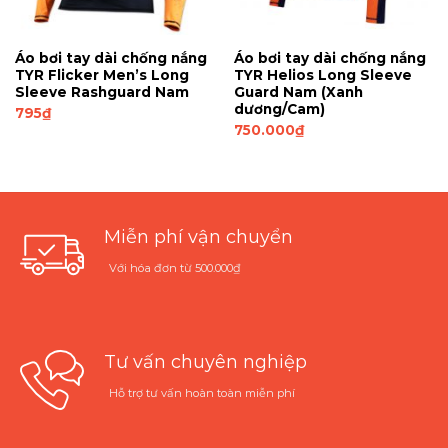
Áo bơi tay dài chống nắng
Áo bơi tay dài chống nắng
TYR Flicker Men’s Long
TYR Helios Long Sleeve
Sleeve Rashguard Nam
Guard Nam (Xanh
dương/Cam)
795
₫
750.000
₫
Miễn phí vận chuyển
Với hóa đơn từ 500.000₫
Tư vấn chuyên nghiệp
Hỗ trợ tư vấn hoàn toàn miễn phí