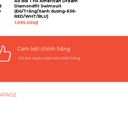
Áo bơi TYR American Dream
d
Diamondfit Swimsuit
y
(Đỏ/Trắng/Xanh dương-636-
RED/WHT/BLU)
1.095.000
₫
Cam kết chính hãng
Đồ bơi và phụ kiện bơi chính hãng
NPAGE