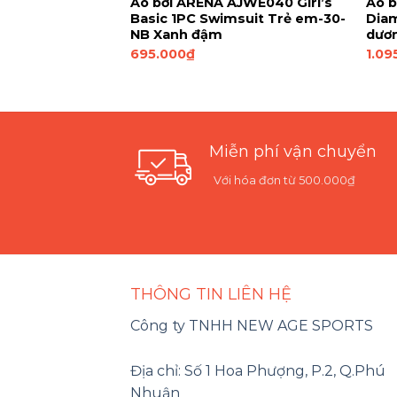
quần bơi đùi
Áo bơi ARENA AJWE040 Girl’s
Áo 
Nữ
Basic 1PC Swimsuit Trẻ em-30-
Diam
NB Xanh đậm
dươn
695.000
₫
1.09
Miễn phí vận chuyển
Với hóa đơn từ 500.000₫
THÔNG TIN LIÊN HỆ
Công ty TNHH NEW AGE SPORTS
Địa chỉ: Số 1 Hoa Phượng, P.2, Q.Phú
Nhuận