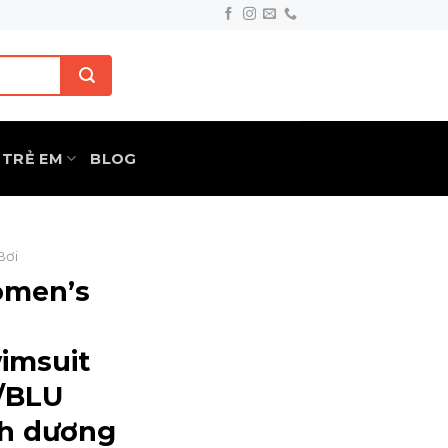
TRẺ EM
BLOG
Bơi
omen’s
imsuit
/BLU
h dương