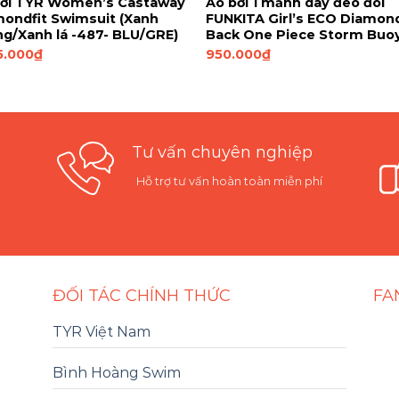
bơi TYR Women’s Castaway
Áo bơi 1 mảnh dây đeo đôi
ondfit Swimsuit (Xanh
FUNKITA Girl’s ECO Diamon
g/Xanh lá -487- BLU/GRE)
Back One Piece Storm Buo
5.000
₫
950.000
₫
Tư vấn chuyên nghiệp
Hỗ trợ tư vấn hoàn toàn miễn phí
ĐỐI TÁC CHÍNH THỨC
FA
TYR Việt Nam
Bình Hoàng Swim