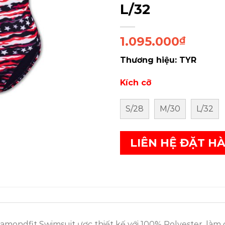
L/32
1.095.000
₫
Thương hiệu: TYR
Kích cỡ
S/28
M/30
L/32
LIÊN HỆ ĐẶT H
ondfit Swimsuit ược thiết kế với 100% Polyester, là