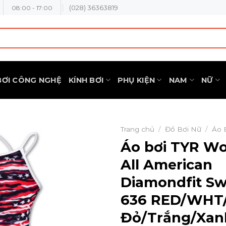
(028) 36363819
08:00 - 17:00
BƠI CÔNG NGHỆ
KÍNH BƠI
PHỤ KIỆN
NAM
NỮ
Trang chủ
/
Đồ Bơi Nữ
/
Áo 
Áo bơi TYR W
All American
Diamondfit Sw
636 RED/WHT
Đỏ/Trắng/Xan