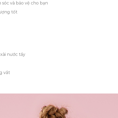
m sóc và bảo vệ cho bạn
ượng tốt
xài nước tẩy
g vắt