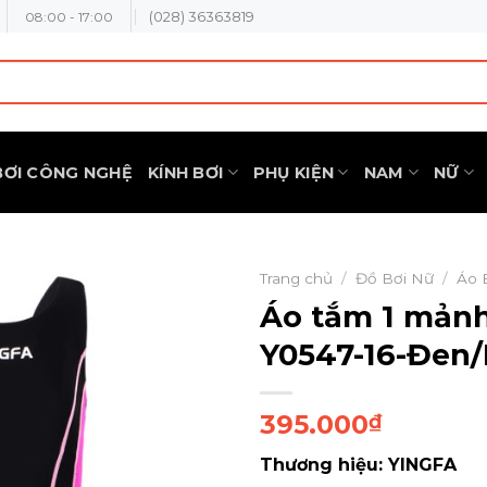
(028) 36363819
08:00 - 17:00
BƠI CÔNG NGHỆ
KÍNH BƠI
PHỤ KIỆN
NAM
NỮ
Trang chủ
/
Đồ Bơi Nữ
/
Áo 
Áo tắm 1 mản
Y0547-16-Đen
395.000
₫
Thương hiệu: YINGFA