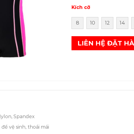
Kích cỡ
8
10
12
14
LIÊN HỆ ĐẶT H
 Nylon, Spandex
để vệ sinh, thoái mái