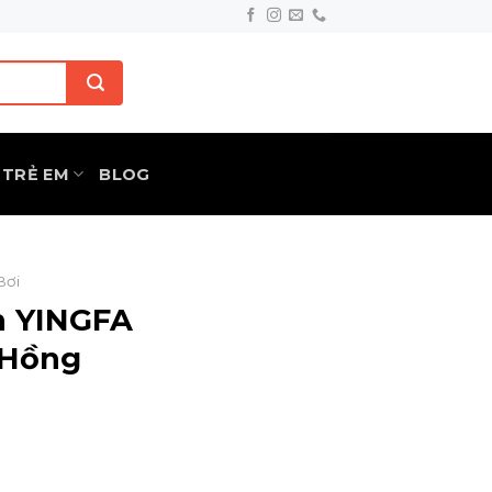
TRẺ EM
BLOG
Bơi
h YINGFA
/Hồng