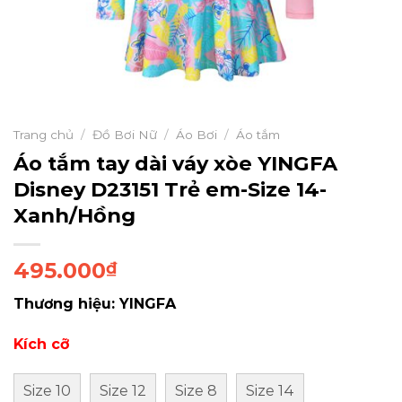
Trang chủ
/
Đồ Bơi Nữ
/
Áo Bơi
/
Áo tắm
Áo tắm tay dài váy xòe YINGFA
Disney D23151 Trẻ em-Size 14-
Xanh/Hồng
495.000
₫
Thương hiệu: YINGFA
Kích cỡ
Size 10
Size 12
Size 8
Size 14