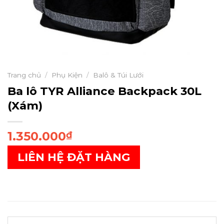
Trang chủ
/
Phụ Kiện
/
Balô & Túi Lưới
Ba lô TYR Alliance Backpack 30L
(Xám)
1.350.000
₫
LIÊN HỆ ĐẶT HÀNG