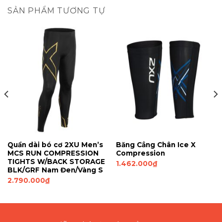
SẢN PHẨM TƯƠNG TỰ
Quần dài bó cơ 2XU Men’s
Băng Cẳng Chân Ice X
MCS RUN COMPRESSION
Compression
TIGHTS W/BACK STORAGE
1.462.000
₫
BLK/GRF Nam Đen/Vàng S
2.790.000
₫