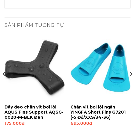
SẢN PHẨM TƯƠNG TỰ
Dây đeo chân vịt bơi lội
Chân vịt bơi lội ngắn
AQUS Fins Support AQSG-
YINGFA Short Fins G7201
0020-M-BLK Đen
(-5 Đỏ/XXS/34-36)
175.000
₫
695.000
₫