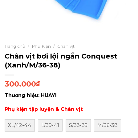
Trang chủ
/
Phụ Kiện
/
Chân vịt
Chân vịt bơi lội ngắn Conquest
(Xanh/M/36-38)
300.000
₫
Thương hiệu: HUAYI
Phụ kiện tập luyện & Chân vịt
XL/42-44
L/39-41
S/33-35
M/36-38