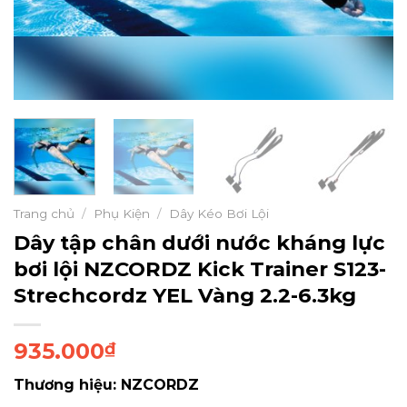
Trang chủ
/
Phụ Kiện
/
Dây Kéo Bơi Lội
Dây tập chân dưới nước kháng lực
bơi lội NZCORDZ Kick Trainer S123-
Strechcordz YEL Vàng 2.2-6.3kg
935.000
₫
Thương hiệu: NZCORDZ