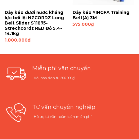
Dây kéo dưới nước kháng
Dây kéo YINGFA Training
lực bơi lội NZCORDZ Long
Belt(A) 3M
Belt Slider S11875-
575.000
₫
Strechcordz RED Đỏ 5.4-
14.1kg
1.800.000
₫
Miễn phí vận chuyển
Với hóa đơn từ 500.000₫
Tư vấn chuyên nghiệp
Hỗ trợ tư vấn hoàn toàn miễn phí