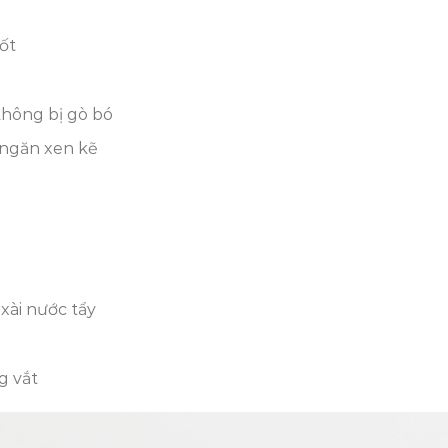
ốt
không bị gò bó
 ngăn xen kẽ
xài nước tẩy
g vắt