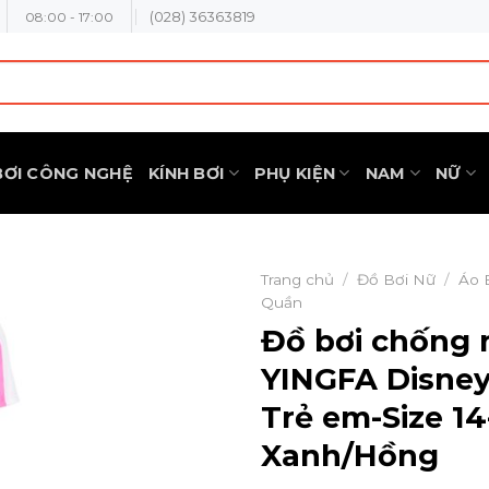
(028) 36363819
08:00 - 17:00
BƠI CÔNG NGHỆ
KÍNH BƠI
PHỤ KIỆN
NAM
NỮ
Trang chủ
/
Đồ Bơi Nữ
/
Áo 
Quần
Đồ bơi chống
YINGFA Disney
Trẻ em-Size 14
Xanh/Hồng