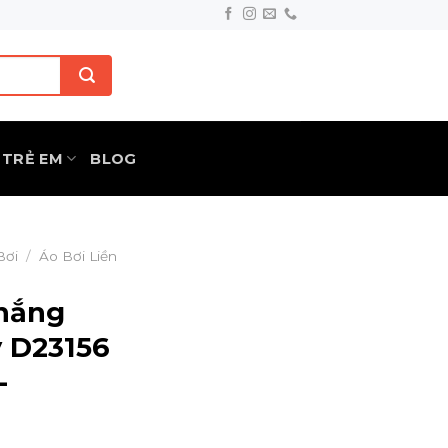
TRẺ EM
BLOG
Bơi
/
Áo Bơi Liền
 nắng
 D23156
-