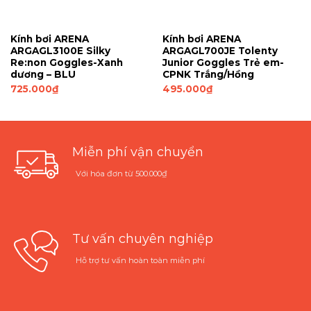
Kính bơi ARENA
Kính bơi ARENA
ARGAGL3100E Silky
ARGAGL700JE Tolenty
Re:non Goggles-Xanh
Junior Goggles Trẻ em-
dương – BLU
CPNK Trắng/Hồng
725.000
₫
495.000
₫
Miễn phí vận chuyển
Với hóa đơn từ 500.000₫
Tư vấn chuyên nghiệp
Hỗ trợ tư vấn hoàn toàn miễn phí