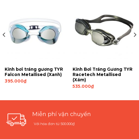
Kính bơi tráng gương TYR
Kính Bơi Tráng Gương TYR
Falcon Metallised (Xanh)
Racetech Metallised
(Xám)
395.000
₫
535.000
₫
Miễn phí vận chuyển
Với hóa đơn từ 500.000₫