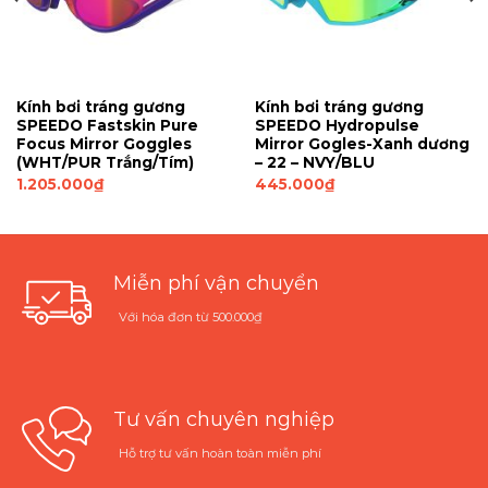
Kính bơi tráng gương
Kính bơi tráng gương
SPEEDO Fastskin Pure
SPEEDO Hydropulse
Focus Mirror Goggles
Mirror Gogles-Xanh dương
(WHT/PUR Trắng/Tím)
– 22 – NVY/BLU
1.205.000
₫
445.000
₫
Miễn phí vận chuyển
Với hóa đơn từ 500.000₫
Tư vấn chuyên nghiệp
Hỗ trợ tư vấn hoàn toàn miễn phí