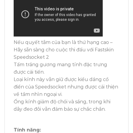
Nếu quyết tâm của bạn là thứ hạng cao –
Hãy sẵn sàng cho cuộc thi đấu với Fastskin
Speedsocket 2
Tấm tráng gương mang tính đặc trưng
được cải tiến.
Loại kính này vẫn giữ được kiểu dáng cổ
điển của Speedsocket nhưng được cải thiện
về tầm nhìn ngoại vi.
Ống kính giảm độ chói và sáng, trong khi
dây đeo đôi vẫn đảm bảo sự chắc chắn.
Tính năng: