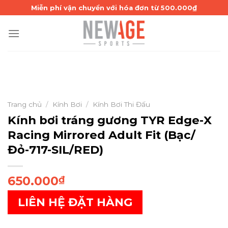
Skip
Miễn phí vận chuyển với hóa đơn từ 500.000₫
to
content
Trang chủ
/
Kính Bơi
/
Kính Bơi Thi Đấu
Kính bơi tráng gương TYR Edge-X
Racing Mirrored Adult Fit (Bạc/
Đỏ-717-SIL/RED)
650.000
₫
LIÊN HỆ ĐẶT HÀNG