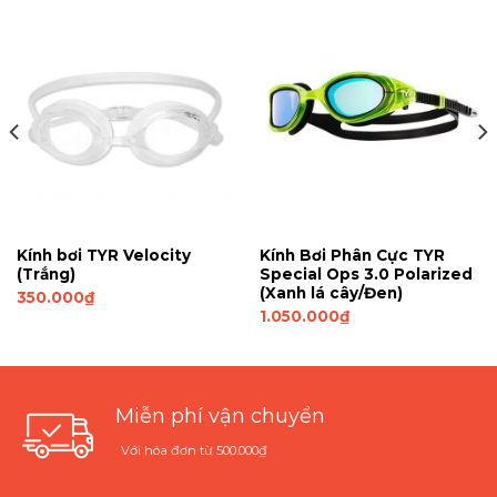
Kính bơi TYR Velocity
Kính Bơi Phân Cực TYR
(Trắng)
Special Ops 3.0 Polarized
(Xanh lá cây/Đen)
350.000
₫
1.050.000
₫
Miễn phí vận chuyển
Với hóa đơn từ 500.000₫