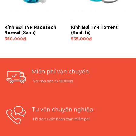
Kính Bơi TYR Racetech
Kính Bơi TYR Torrent
Reveal (Xanh)
(Xanh lá)
350.000
₫
535.000
₫
Miễn phí vận chuyển
Với hóa đơn từ 500.000₫
Tư vấn chuyên nghiệp
Hỗ trợ tư vấn hoàn toàn miễn phí