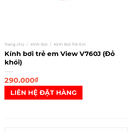
Trang chủ
/
Kính Bơi
/
Kính Bơi Trẻ Em
Kính bơi trẻ em View V760J (Đỏ
khói)
290.000
₫
LIÊN HỆ ĐẶT HÀNG