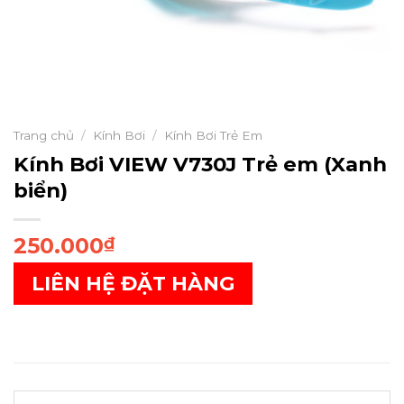
Trang chủ
/
Kính Bơi
/
Kính Bơi Trẻ Em
Kính Bơi VIEW V730J Trẻ em (Xanh
biển)
250.000
₫
LIÊN HỆ ĐẶT HÀNG