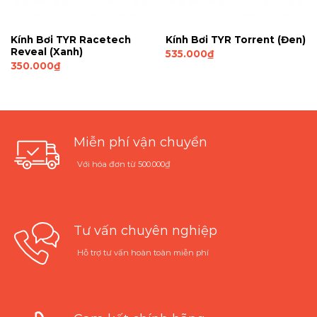
Kính Bơi TYR Racetech
Kính Bơi TYR Torrent (Đen)
Reveal (Xanh)
535.000
₫
350.000
₫
Miễn phí vận chuyển
Với hóa đơn từ 500.000₫
Tư vấn chuyên nghiệp
Hỗ trợ tư vấn hoàn toàn miễn phí