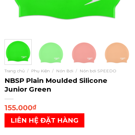
Trang chủ
/
Phụ Kiện
/
Nón Bơi
/
Nón bơi SPEEDO
NBSP Plain Moulded Silicone
Junior Green
155.000
₫
LIÊN HỆ ĐẶT HÀNG