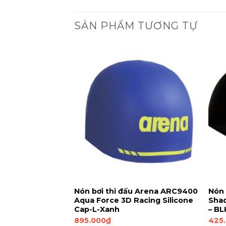
SẢN PHẨM TƯƠNG TỰ
C14A21 Eat,
Nón bơi thi đấu Arena ARC9400
Nón 
licone Swim Cap-
Aqua Force 3D Racing Silicone
Sha
k
Cap-L-Xanh
– BL
895.000
₫
425