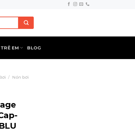
TRẺ EM
BLOG
Bơi
/
Nón bơi
tage
Cap-
 BLU