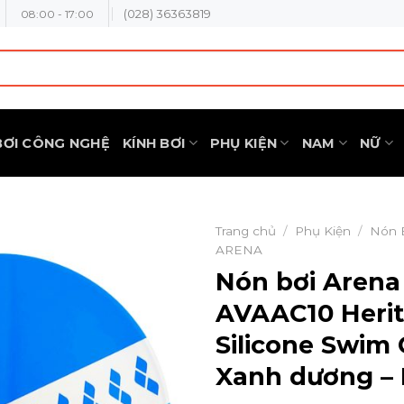
(028) 36363819
08:00 - 17:00
BƠI CÔNG NGHỆ
KÍNH BƠI
PHỤ KIỆN
NAM
NỮ
Trang chủ
/
Phụ Kiện
/
Nón 
ARENA
Nón bơi Arena
AVAAC10 Heri
Silicone Swim 
Xanh dương –