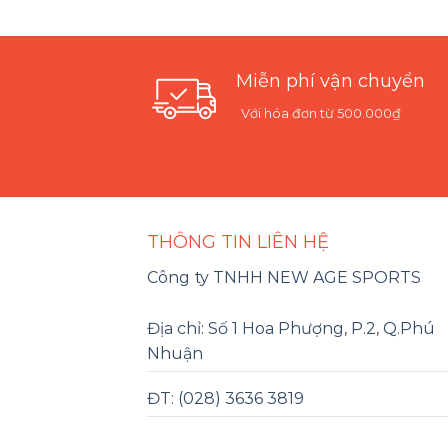
Miễn phí vận chuyển
Với hóa đơn từ 500.000₫
THÔNG TIN LIÊN HỆ
Công ty TNHH NEW AGE SPORTS
Địa chỉ: Số 1 Hoa Phượng, P.2, Q.Phú
Nhuận
ĐT: (028) 3636 3819