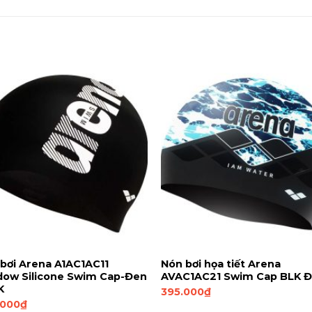
bơi Arena A1AC1AC11
Nón bơi họa tiết Arena
dow Silicone Swim Cap-Đen
AVAC1AC21 Swim Cap BLK 
K
395.000
₫
.000
₫