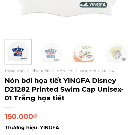
Trang chủ
/
Phụ Kiện
/
Nón Bơi
/
Nón bơi YINGFA
Nón bơi họa tiết YINGFA Disney
D21282 Printed Swim Cap Unisex-
01 Trắng họa tiết
150.000
₫
Thương hiệu: YINGFA