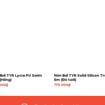
Bơi TYR Lycra PU Swim
Nón Bơi TYR Solid Silicon Tr
(Hồng)
Em (Đỏ tươi)
000
₫
175.000
₫