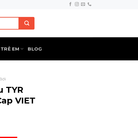
TRẺ EM
BLOG
Bơi
ấu TYR
Cap VIET