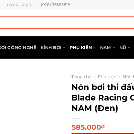
(028) 36363819
08:00 - 17:00
BƠI CÔNG NGHỆ
KÍNH BƠI
PHỤ KIỆN
NAM
NỮ
Trang chủ
/
Phụ Kiện
/
Nón 
Nón bơi thi đ
Blade Racing 
NAM (Đen)
585.000
₫