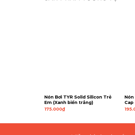
t TYR
Nón Bơi TYR Solid Silicon Trẻ
Nón 
im Cap (Đen)
Em (Xanh biển trắng)
Cap 
175.000
₫
195.