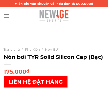
Skip
Miễn phí vận chuyển với hóa đơn từ 500.000₫
to
content
Trang chủ
/
Phụ Kiện
/
Nón Bơi
Nón bơi TYR Solid Silicon Cap (Bạc)
175.000
₫
LIÊN HỆ ĐẶT HÀNG