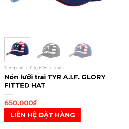
Trang chủ
/
Phụ Kiện
/
Khác
Nón lưỡi trai TYR A.I.F. GLORY
FITTED HAT
650.000
₫
LIÊN HỆ ĐẶT HÀNG