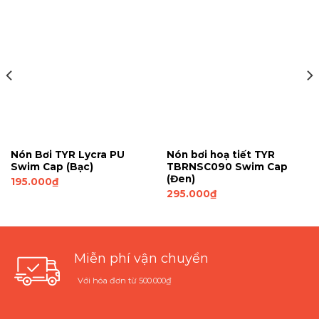
Nón Bơi TYR Lycra PU
Nón bơi hoạ tiết TYR
Swim Cap (Bạc)
TBRNSC090 Swim Cap
(Đen)
195.000
₫
295.000
₫
Miễn phí vận chuyển
Với hóa đơn từ 500.000₫