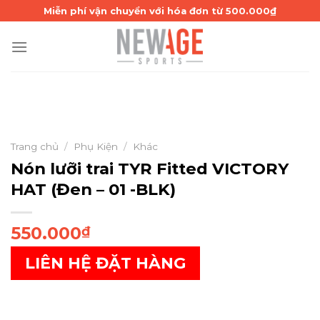
Skip
Miễn phí vận chuyển với hóa đơn từ 500.000₫
to
content
Trang chủ
/
Phụ Kiện
/
Khác
Nón lưỡi trai TYR Fitted VICTORY
HAT (Đen – 01 -BLK)
550.000
₫
LIÊN HỆ ĐẶT HÀNG