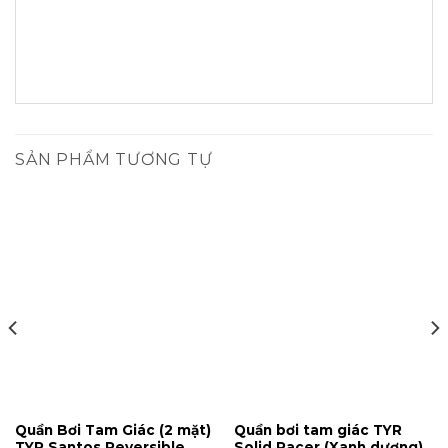
SẢN PHẨM TƯƠNG TỰ
Quần Bơi Tam Giác (2 mặt)
Quần bơi tam giác TYR
TYR Santos Reversible
Solid Racer (Xanh dương)