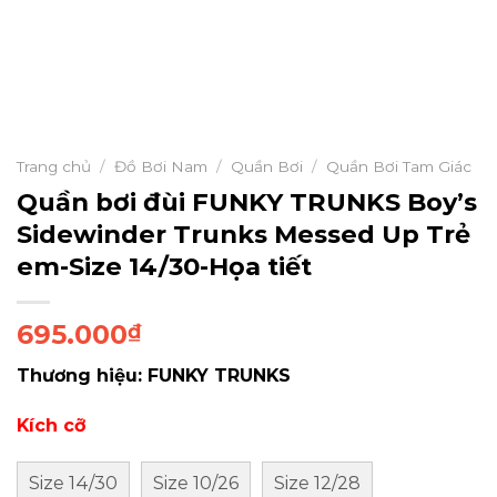
Trang chủ
/
Đồ Bơi Nam
/
Quần Bơi
/
Quần Bơi Tam Giác
Quần bơi đùi FUNKY TRUNKS Boy’s
Sidewinder Trunks Messed Up Trẻ
em-Size 14/30-Họa tiết
695.000
₫
Thương hiệu: FUNKY TRUNKS
Kích cỡ
Size 14/30
Size 10/26
Size 12/28