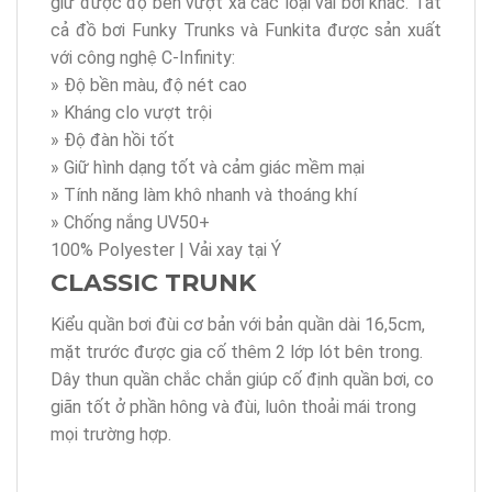
giữ được độ bền vượt xa các loại vải bơi khác. Tất
cả đồ bơi Funky Trunks và Funkita được sản xuất
với công nghệ C-Infinity:
» Độ bền màu, độ nét cao
» Kháng clo vượt trội
» Độ đàn hồi tốt
» Giữ hình dạng tốt và cảm giác mềm mại
» Tính năng làm khô nhanh và thoáng khí
» Chống nắng UV50+
100% Polyester | Vải xay tại Ý
CLASSIC TRUNK
Kiểu quần bơi đùi cơ bản với bản quần dài 16,5cm,
mặt trước được gia cố thêm 2 lớp lót bên trong.
Dây thun quần chắc chắn giúp cố định quần bơi, co
giãn tốt ở phần hông và đùi, luôn thoải mái trong
mọi trường hợp
.