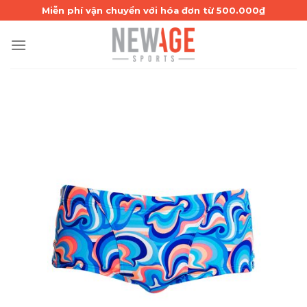
Skip
Miễn phí vận chuyển với hóa đơn từ 500.000₫
to
content