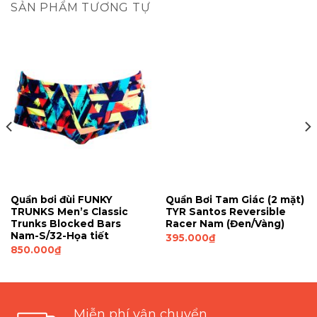
SẢN PHẨM TƯƠNG TỰ
Quần bơi đùi FUNKY
Quần Bơi Tam Giác (2 mặt)
TRUNKS Men’s Classic
TYR Santos Reversible
Trunks Blocked Bars
Racer Nam (Đen/Vàng)
Nam-S/32-Họa tiết
395.000
₫
850.000
₫
Miễn phí vận chuyển