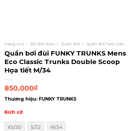
Trang chủ
/
Đồ Bơi Nam
/
Quần Bơi
/
Quần Bơi Tam Giác
Quần bơi đùi FUNKY TRUNKS Mens
Eco Classic Trunks Double Scoop
Họa tiết M/34
850.000
₫
Thương hiệu: FUNKY TRUNKS
Kích cỡ
XS/30
S/32
M/34