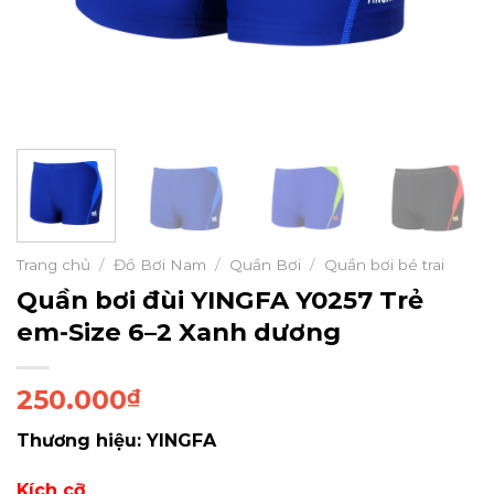
Trang chủ
/
Đồ Bơi Nam
/
Quần Bơi
/
Quần bơi bé trai
Quần bơi đùi YINGFA Y0257 Trẻ
em-Size 6–2 Xanh dương
250.000
₫
Thương hiệu: YINGFA
Kích cỡ