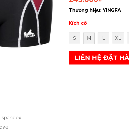
Thương hiệu: YINGFA
Kích cỡ
S
M
L
XL
LIÊN HỆ ĐẶT H
% spandex
ndex