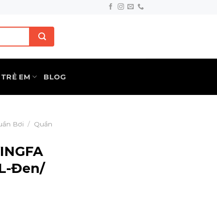
TRẺ EM
BLOG
uần Bơi
/
Quần
YINGFA
L-Đen/