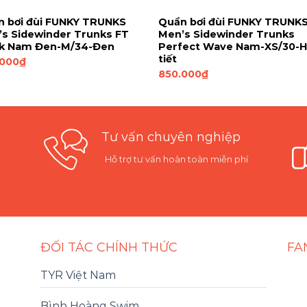
n bơi đùi FUNKY TRUNKS
Quần bơi đùi FUNKY TRUNK
s Sidewinder Trunks FT
Men’s Sidewinder Trunks
ck Nam Đen-M/34-Đen
Perfect Wave Nam-XS/30-
tiết
.000
₫
850.000
₫
Tư vấn chuyên nghiệp
Hỗ trợ tư vấn hoàn toàn miễn phí
ĐỐI TÁC CHÍNH THỨC
FA
TYR Việt Nam
Bình Hoàng Swim