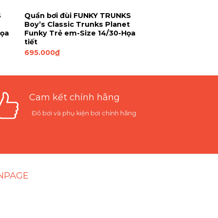
S
Quần bơi đùi FUNKY TRUNKS
Boy’s Classic Trunks Planet
Họa
Funky Trẻ em-Size 14/30-Họa
tiết
695.000
₫
Cam kết chính hãng
Đồ bơi và phụ kiện bơi chính hãng
NPAGE