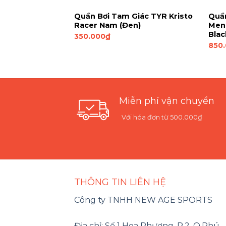
Giác TYR
Quần Bơi Tam Giác TYR Kristo
Quầ
Nam (Đen/Đỏ)
Racer Nam (Đen)
Men’
Bla
350.000
₫
850
Miễn phí vận chuyển
Với hóa đơn từ 500.000₫
THÔNG TIN LIÊN HỆ
Công ty TNHH NEW AGE SPORTS
Địa chỉ: Số 1 Hoa Phượng, P.2, Q.Phú