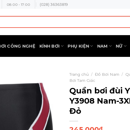
(028) 36363819
08:00 - 17:00
BƠI CÔNG NGHỆ
KÍNH BƠI
PHỤ KIỆN
NAM
NỮ
Trang chủ
/
Đồ Bơi Nam
/
Q
Bơi Tam Giác
Quần bơi đùi 
Y3908 Nam-3X
Đỏ
245.000
₫