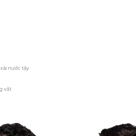
xài nước tẩy
g vắt