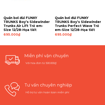
Quần bơi đùi FUNKY
Quần bơi đùi FUNKY
TRUNKS Boy’s Sidewinder
TRUNKS Boy’s Sidewinder
Trunks Air Lift Trẻ em-
Trunks Perfect Wave Trẻ
Size 12/28-Họa tiết
em-Size 12/28-Họa tiết
695.000
₫
695.000
₫
Miễn phí vận chuyển
Với hóa đơn từ 500.000₫
Tư vấn chuyên nghiệp
Hỗ trợ tư vấn hoàn toàn miễn phí