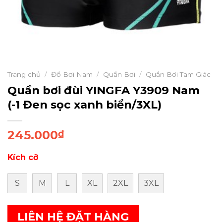
Trang chủ
/
Đồ Bơi Nam
/
Quần Bơi
/
Quần Bơi Tam Giác
Quần bơi đùi YINGFA Y3909 Nam
(-1 Đen sọc xanh biển/3XL)
245.000
₫
Kích cỡ
S
M
L
XL
2XL
3XL
LIÊN HỆ ĐẶT HÀNG