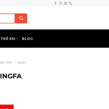
TRẺ EM
BLOG
uần Bơi
/
Quần
YINGFA