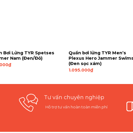
 Bơi Lửng TYR Spetses
Quần bơi lửng TYR Men’s
mer Nam (Đen/Đỏ)
Plexus Hero Jammer Swims
(Đen sọc xám)
.000
₫
1.095.000
₫
Tư vấn chuyên nghiệp
Hỗ trợ tư vấn hoàn toàn miễn phí