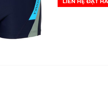
LIÊN HỆ ĐẶT H