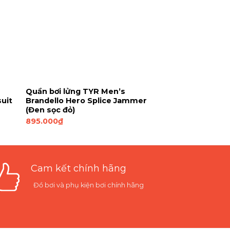
Quần bơi lửng TYR Men’s
uit
Brandello Hero Splice Jammer
(Đen sọc đỏ)
895.000
₫
Cam kết chính hãng
Đồ bơi và phụ kiện bơi chính hãng