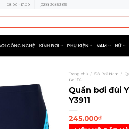
(028) 36363819
08:00 - 17:00
BƠI CÔNG NGHỆ
KÍNH BƠI
PHỤ KIỆN
NAM
NỮ
Trang chủ
/
Đồ Bơi Nam
/
Q
Bơi Đùi
Quần bơi đùi 
Y3911
245.000
₫