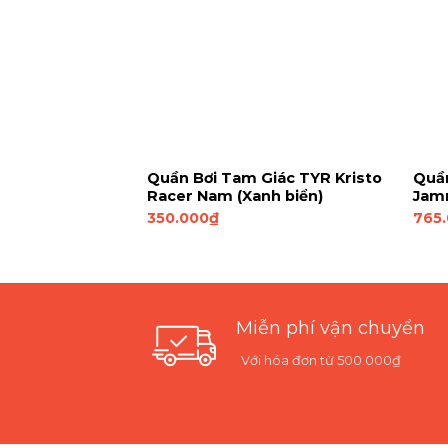
 TYR Kyan
Quần Bơi Tam Giác TYR Kristo
Quần
anh dương)
Racer Nam (Xanh biển)
Jam
350.000
₫
765
Miễn phí vận chuyển
Với hóa đơn từ 500.000₫