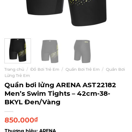
Trang chủ
/
Đồ Bơi Trẻ Em
/
Quần Bơi Trẻ Em
/
Quần Bơi
Lửng Trẻ Em
Quần bơi lửng ARENA AST22182
Men’s Swim Tights – 42cm-38-
BKYL Đen/Vàng
850.000
₫
Thương hiệu: ARENA