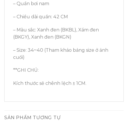
– Quần bơi nam
– Chiều dài quần: 42 CM
– Màu sắc: Xanh đen (BKBL), Xám đen
(BKGY), Xanh đen (BKGN)
– Size: 34~40 (Tham khảo bảng size ở ảnh
cuối)
**GHI CHÚ:
Kích thước sẽ chênh lệch ± 1CM.
SẢN PHẨM TƯƠNG TỰ