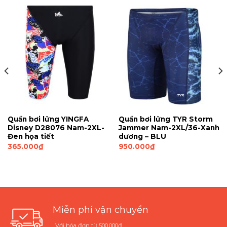
Quần bơi lửng YINGFA
Quần bơi lửng TYR Storm
Disney D28076 Nam-2XL-
Jammer Nam-2XL/36-Xanh
Đen họa tiết
dương – BLU
365.000
₫
950.000
₫
Miễn phí vận chuyển
Với hóa đơn từ 500.000₫