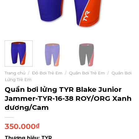
Trang chủ
/
Đồ Bơi Trẻ Em
/
Quần Bơi Trẻ Em
/
Quần Bơi
Lửng Trẻ Em
Quần bơi lửng TYR Blake Junior
Jammer-TYR-16-38 ROY/ORG Xanh
dương/Cam
350.000
₫
Thương hiệu: TYR