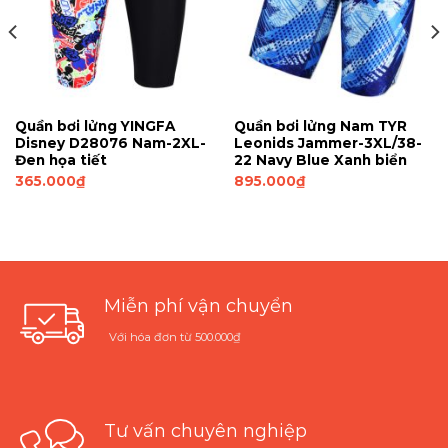
Quần bơi lửng YINGFA
Quần bơi lửng Nam TYR
Disney D28076 Nam-2XL-
Leonids Jammer-3XL/38-
Đen họa tiết
22 Navy Blue Xanh biển
365.000
₫
895.000
₫
Miễn phí vận chuyển
Với hóa đơn từ 500.000₫
Tư vấn chuyên nghiệp