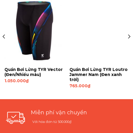
Quần Bơi Lửng TYR Vector
Quần Bơi Lửng TYR Loutro
(Đen/Nhiều màu)
Jammer Nam (Đen xanh
trời)
1.050.000
₫
765.000
₫
Miễn phí vận chuyển
Với hóa đơn từ 500.000₫