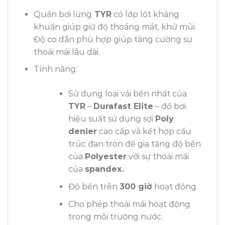
Quần bơi lửng
TYR
có lớp lót kháng
khuẩn giúp giữ độ thoáng mát, khử mùi.
Độ co dãn phù hợp giúp tăng cường sự
thoải mái lâu dài.
Tính năng:
Sử dụng loại vải bền nhất của
TYR
–
Durafast Elite
– đồ bơi
hiệu suất sử dụng sợi
P
oly
denier
cao cấp và kết hợp cấu
trúc đan tròn để gia tăng độ bền
của
P
olyester
với sự thoải mái
của
spandex.
Độ bền trên
300 giờ
hoạt động
Cho phép thoải mái hoạt động
trong môi trường nước.