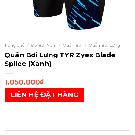
Trang chủ
/
Đồ Bơi Nam
/
Quần Bơi
/
Quần Bơi Lửng
Quần Bơi Lửng TYR Zyex Blade
Splice (Xanh)
1.050.000
₫
LIÊN HỆ ĐẶT HÀNG