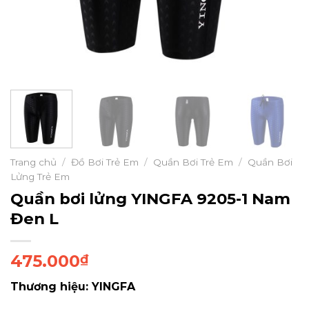
Trang chủ
/
Đồ Bơi Trẻ Em
/
Quần Bơi Trẻ Em
/
Quần Bơi
Lửng Trẻ Em
Quần bơi lửng YINGFA 9205-1 Nam
Đen L
475.000
₫
Thương hiệu: YINGFA