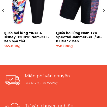
Quần bơi lửng YINGFA
Quần bơi lửng Nam TYR
Disney D28076 Nam-2XL-
Spectral Jammer-3XL/38-
Đen họa tiết
01 Black Đen
365.000
₫
750.000
₫
Miễn phí vận chuyển
Với hóa đơn từ 500.000₫
Tư vấn chuyên nghiệp