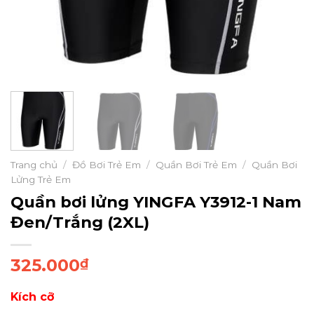
Trang chủ
/
Đồ Bơi Trẻ Em
/
Quần Bơi Trẻ Em
/
Quần Bơi
Lửng Trẻ Em
Quần bơi lửng YINGFA Y3912-1 Nam
Đen/Trắng (2XL)
325.000
₫
Kích cỡ