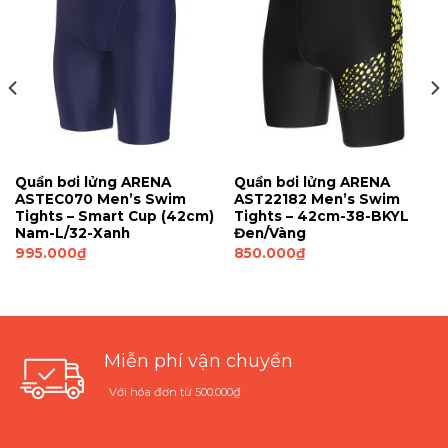
Quần bơi lửng ARENA
Quần bơi lửng ARENA
ASTEC070 Men’s Swim
AST22182 Men’s Swim
Tights – Smart Cup (42cm)
Tights – 42cm-38-BKYL
Nam-L/32-Xanh
Đen/Vàng
995.000
₫
850.000
₫
Miễn phí vận chuyển
Với hóa đơn từ 500.000₫