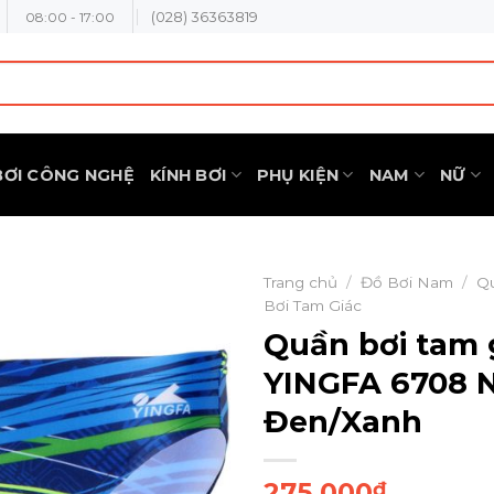
(028) 36363819
08:00 - 17:00
BƠI CÔNG NGHỆ
KÍNH BƠI
PHỤ KIỆN
NAM
NỮ
Trang chủ
/
Đồ Bơi Nam
/
Q
Bơi Tam Giác
Quần bơi tam 
YINGFA 6708 
Đen/Xanh
275.000
₫