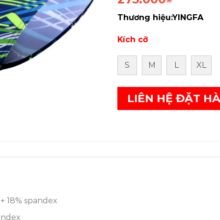
Thương hiệu:YINGFA
Kích cỡ
S
M
L
XL
LIÊN HỆ ĐẶT H
 + 18% spandex
pandex