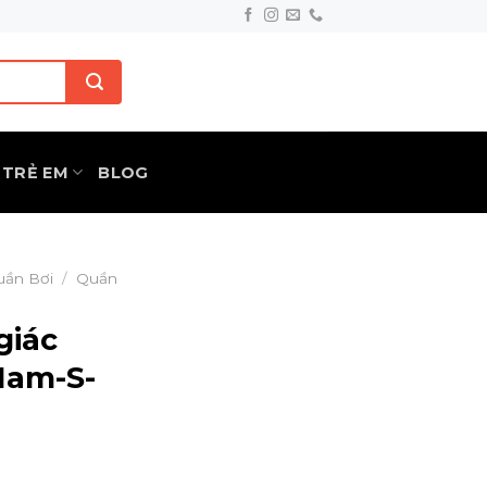
TRẺ EM
BLOG
uần Bơi
/
Quần
giác
Nam-S-