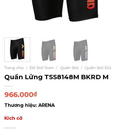
Trang chủ
/
Đồ Bơi Nam
/
Quần Bơi
/
Quần Bơi Đùi
Quần Lửng TSS8148M BKRD M
966.000
₫
Thương hiệu: ARENA
Kích cỡ