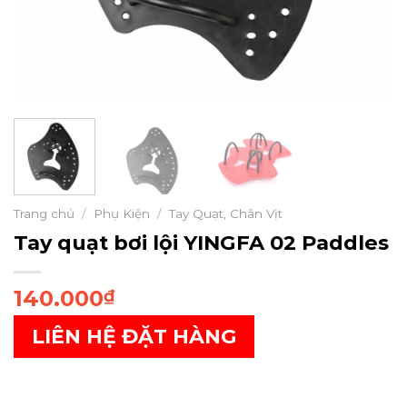
Trang chủ
/
Phụ Kiện
/
Tay Quạt, Chân Vịt
Tay quạt bơi lội YINGFA 02 Paddles
140.000
₫
LIÊN HỆ ĐẶT HÀNG