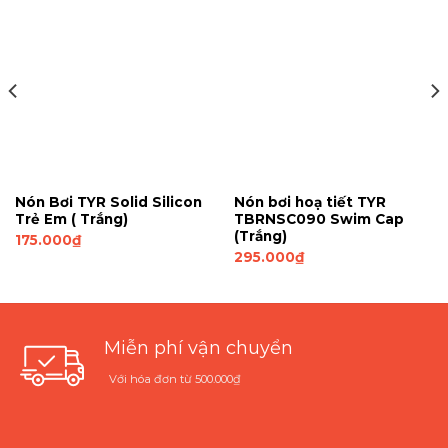
Nón Bơi TYR Solid Silicon
Nón bơi hoạ tiết TYR
Trẻ Em ( Trắng)
TBRNSC090 Swim Cap
(Trắng)
175.000
₫
295.000
₫
Miễn phí vận chuyển
Với hóa đơn từ 500.000₫