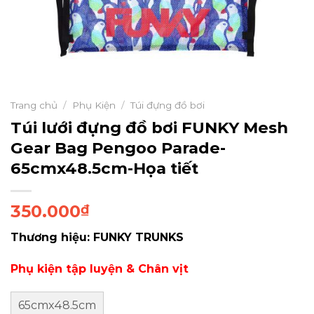
Trang chủ
/
Phụ Kiện
/
Túi đựng đồ bơi
Túi lưới đựng đồ bơi FUNKY Mesh
Gear Bag Pengoo Parade-
65cmx48.5cm-Họa tiết
350.000
₫
Thương hiệu: FUNKY TRUNKS
Phụ kiện tập luyện & Chân vịt
65cmx48.5cm