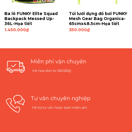
Ba lô FUNKY Elite Squad
Túi lưới đựng đồ bơi FUNKY
Backpack Messed Up-
Mesh Gear Bag Organica-
36L-Họa tiết
65cmx48.5cm-Họa tiết
1.450.000
₫
350.000
₫
Miễn phí vận chuyển
Với hóa đơn từ 500.000₫
Tư vấn chuyên nghiệp
Hỗ trợ tư vấn hoàn toàn miễn phí