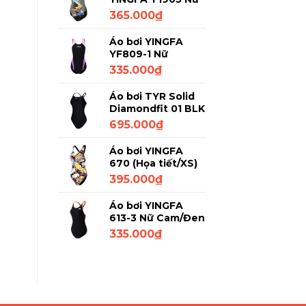
Đen họa tiết 2XL
365.000
₫
Áo bơi YINGFA
YF809-1 Nữ
Đen/Tím/Trắng XL
335.000
₫
Áo bơi TYR Solid
Diamondfit 01 BLK
Đen L/32
695.000
₫
Áo bơi YINGFA
670 (Họa tiết/XS)
395.000
₫
Áo bơi YINGFA
613-3 Nữ Cam/Đen
M
335.000
₫