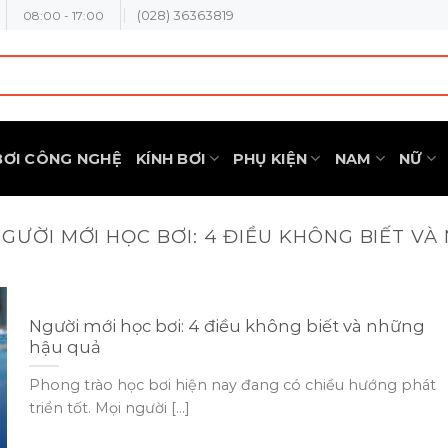
(028) 36363819
08:00 - 17:00
BƠI CÔNG NGHỆ
KÍNH BƠI
PHỤ KIỆN
NAM
NỮ
GƯỜI MỚI HỌC BƠI: 4 ĐIỀU KHÔNG BIẾT V
Người mới học bơi: 4 điều không biết và những
hậu quả
Phong trào học bơi hiện nay đang có chiều hướng phát
triển tốt. Mọi người [...]