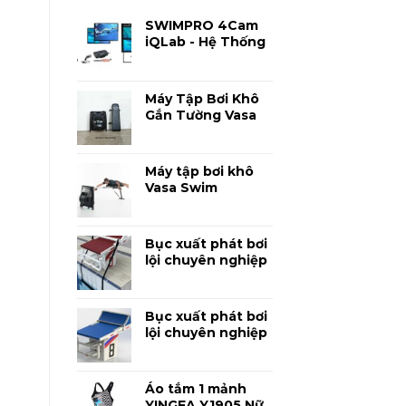
SWIMPRO 4Cam
iQLab - Hệ Thống
Phân Tích Kỹ
Thuật Bơi Lội
Chuyên Sâu
Máy Tập Bơi Khô
Gắn Tường Vasa
SpaceSaver
Ergometer -
Luyện Bơi Chuyên
Máy tập bơi khô
Nghiệp Tại Nhà
Vasa Swim
Ergometer PM3 -
Thiết bị mô phỏng
bơi lội chuyên
Bục xuất phát bơi
nghiệp
lội chuyên nghiệp
Anti Wave
SuperBlock –
Thanh Đạp
Bục xuất phát bơi
lội chuyên nghiệp
Anti Wave
SuperBlock 750
Áo tắm 1 mảnh
YINGFA Y1905 Nữ