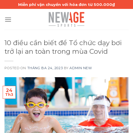
Skip
Miễn phí vận chuyển với hóa đơn từ 500.000₫
to
content
10 điều cần biết để Tổ chức dạy bơi
trở lại an toàn trong mùa Covid
POSTED ON
THÁNG BA 24, 2023
BY
ADMIN NEW
24
Th3