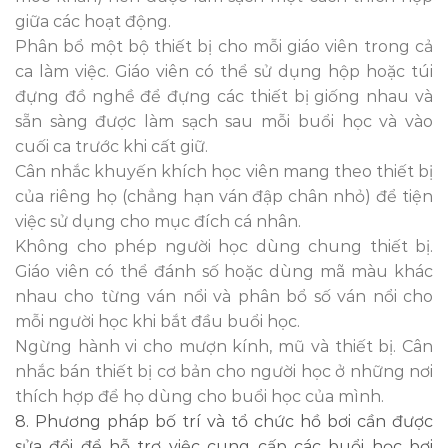
giữa các hoạt động.
Phân bổ một bộ thiết bị cho mỗi giáo viên trong cả
ca làm việc. Giáo viên có thể sử dụng hộp hoặc túi
đựng đồ nghề để đựng các thiết bị giống nhau và
sẵn sàng được làm sạch sau mỗi buổi học và vào
cuối ca trước khi cất giữ.
Cân nhắc khuyến khích học viên mang theo thiết bị
của riêng họ (chẳng hạn ván đập chân nhỏ) để tiện
việc sử dụng cho mục đích cá nhân.
Không cho phép người học dùng chung thiết bị.
Giáo viên có thể đánh số hoặc dùng mã màu khác
nhau cho từng ván nổi và phân bổ số ván nổi cho
mỗi người học khi bắt đầu buổi học.
Ngừng hành vi cho mượn kính, mũ và thiết bị. Cân
nhắc bán thiết bị cơ bản cho người học ở những nơi
thích hợp để họ dùng cho buổi học của mình.
8. Phương pháp bố trí và tổ chức hồ bơi cần được
sửa đổi để hỗ trợ việc cung cấp các buổi học bơi