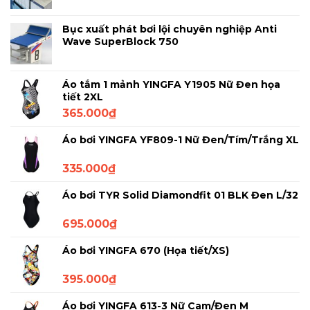
Bục xuất phát bơi lội chuyên nghiệp Anti
Wave SuperBlock 750
Áo tắm 1 mảnh YINGFA Y1905 Nữ Đen họa
tiết 2XL
365.000
₫
Áo bơi YINGFA YF809-1 Nữ Đen/Tím/Trắng XL
335.000
₫
Áo bơi TYR Solid Diamondfit 01 BLK Đen L/32
695.000
₫
Áo bơi YINGFA 670 (Họa tiết/XS)
395.000
₫
Áo bơi YINGFA 613-3 Nữ Cam/Đen M