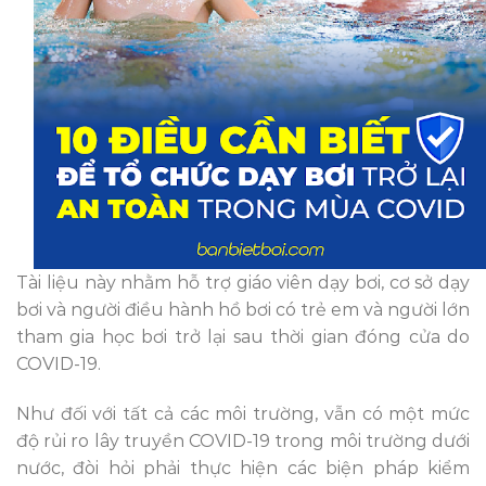
Tài liệu này nhằm hỗ trợ giáo viên dạy bơi, cơ sở dạy
bơi và người điều hành hồ bơi có trẻ em và người lớn
tham gia học bơi trở lại sau thời gian đóng cửa do
COVID-19.
Như đối với tất cả các môi trường, vẫn có một mức
độ rủi ro lây truyền COVID-19 trong môi trường dưới
nước, đòi hỏi phải thực hiện các biện pháp kiểm