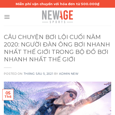
Skip
Miễn phí vận chuyển với hóa đơn từ 500.000₫
to
content
CÂU CHUYỆN BƠI LỘI CUỐI NĂM
2020: NGƯỜI ĐÀN ÔNG BƠI NHANH
NHẤT THẾ GIỚI TRONG BỘ ĐỒ BƠI
NHANH NHẤT THẾ GIỚI
POSTED ON
THÁNG SÁU 5, 2021
BY
ADMIN NEW
05
Th6