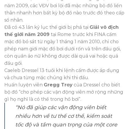
năm 2009, các VĐV bơi lội đã mặc những bộ đồ liền
thân nhanh hơn bất kỳ bộ đồ nào trước đó theo cấp
số nhân.
Đã có 43 lần kỷ lục thế giới bị phá tại
Giải vô địch
thế giới năm 2009
tại Rome trước khi FINA cấm
mặc đồ bó sát từ ngày 1 tháng 1 năm 2010, chỉ cho
phép nam giới mặc đồ bơi dưới rốn và trên đầu gối,
còn quần áo nữ không được dài quá vai hoặc quá
đầu gối.
Caeleb Dressel 13 tuổi khi lệnh cấm được áp dụng
và chưa từng mặc chúng khi thi đấu.
Huấn luyện viên
Gregg Troy
của Dressel cho biết
bộ đồ “cho phép các vận động viên mở rộng những
gì họ nghĩ là có thể trong hồ bơi”.
“Nó đã giúp các vận động viên biết
nhiều hơn về tư thế cơ thể, kiểm soát
tốc độ và tầm quan trọng của một core