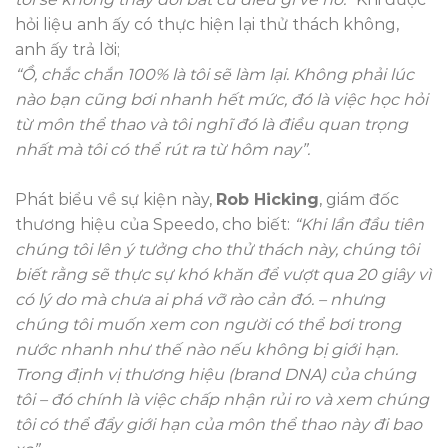
hỏi liệu anh ấy có thực hiện lại thử thách không,
anh ấy trả lời;
“Ồ, chắc chắn 100% là tôi sẽ làm lại. Không phải lúc
nào bạn cũng bơi nhanh hết mức, đó là việc học hỏi
từ môn thể thao và tôi nghĩ đó là điều quan trọng
nhất mà tôi có thể rút ra từ hôm nay”.
Phát biểu về sự kiện này,
Rob Hicking
, giám đốc
thương hiệu của Speedo, cho biết:
“Khi lần đầu tiên
chúng tôi lên ý tưởng cho thử thách này, chúng tôi
biết rằng sẽ thực sự khó khăn để vượt qua 20 giây vì
có lý do mà chưa ai phá vỡ rào cản đó. – nhưng
chúng tôi muốn xem con người có thể bơi trong
nước nhanh như thế nào nếu không bị giới hạn.
Trong định vị thương hiệu (brand DNA) của chúng
tôi – đó chính là việc chấp nhận rủi ro và xem chúng
tôi có thể đẩy giới hạn của môn thể thao này đi bao