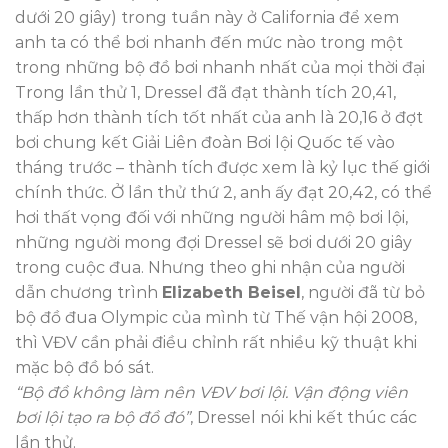
dưới 20 giây) trong tuần này ở California để xem
anh ta có thể bơi nhanh đến mức nào trong một
trong những bộ đồ bơi nhanh nhất của mọi thời đại
Trong lần thử 1, Dressel đã đạt thành tích 20,41,
thấp hơn thành tích tốt nhất của anh là 20,16 ở đợt
bơi chung kết Giải Liên đoàn Bơi lội Quốc tế vào
tháng trước – thành tích được xem là kỷ lục thế giới
chính thức. Ở lần thử thứ 2, anh ấy đạt 20,42, có thể
hơi thất vọng đối với những người hâm mộ bơi lội,
những người mong đợi Dressel sẽ bơi dưới 20 giây
trong cuộc đua. Nhưng theo ghi nhận của người
dẫn chương trình
Elizabeth Beisel
, người đã từ bỏ
bộ đồ đua Olympic của mình từ Thế vận hội 2008,
thì VĐV cần phải điều chỉnh rất nhiều kỹ thuật khi
mặc bộ đồ bó sát.
“Bộ đồ không làm nên VĐV bơi lội. Vận động viên
bơi lội tạo ra bộ đồ đó”
, Dressel nói khi kết thúc các
lần thử.