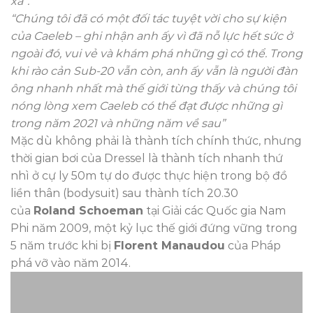
xa”.
“Chúng tôi đã có một đối tác tuyệt vời cho sự kiện
của Caeleb – ghi nhận anh ấy vì đã nỗ lực hết sức ở
ngoài đó, vui vẻ và khám phá những gì có thể. Trong
khi rào cản Sub-20 vẫn còn, anh ấy vẫn là người đàn
ông nhanh nhất mà thế giới từng thấy và chúng tôi
nóng lòng xem Caeleb có thể đạt được những gì
trong năm 2021 và những năm về sau”
Mặc dù không phải là thành tích chính thức, nhưng
thời gian bơi của Dressel là thành tích nhanh thứ
nhì ở cự ly 50m tự do được thực hiện trong bộ đồ
liền thân (bodysuit) sau thành tích 20.30
của
Roland Schoeman
tại Giải các Quốc gia Nam
Phi năm 2009, một kỷ lục thế giới đứng vững trong
5 năm trước khi bị
Florent Manaudou
của Pháp
phá vỡ vào năm 2014.