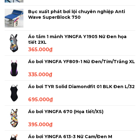
Bục xuất phát bơi lội chuyên nghiệp Anti
Wave SuperBlock 750
Áo tắm 1 mảnh YINGFA Y1905 Nữ Đen họa
tiết 2XL
365.000
₫
Áo bơi YINGFA YF809-1 Nữ Đen/Tím/Trắng XL
335.000
₫
Áo bơi TYR Solid Diamondfit 01 BLK Đen L/32
695.000
₫
Áo bơi YINGFA 670 (Họa tiết/XS)
395.000
₫
Áo bơi YINGFA 613-3 Nữ Cam/Đen M