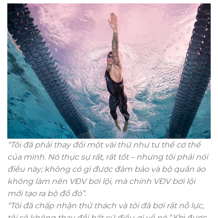
“Tôi đã phải thay đổi một vài thứ như tư thế cơ thể
của mình. Nó thực sự rất, rất tốt – nhưng tôi phải nói
điều này; không có gì được đảm bảo và bộ quần áo
không làm nên VĐV bơi lội, mà chính VĐV bơi lội
mới tạo ra bộ đồ đó”.
“Tôi đã chấp nhận thử thách và tôi đã bơi rất nỗ lực,
tôi sẽ không thay đổi bất cứ điều gì về nó.”
Khi được