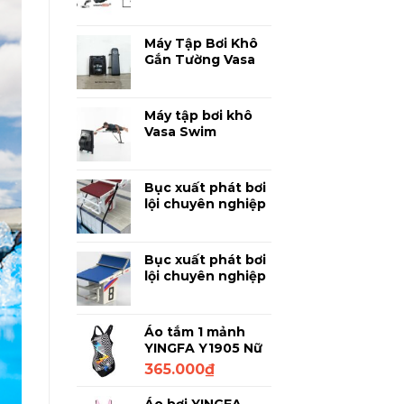
Phân Tích Kỹ
Thuật Bơi Lội
Chuyên Sâu
Máy Tập Bơi Khô
Gắn Tường Vasa
SpaceSaver
Ergometer -
Luyện Bơi Chuyên
Máy tập bơi khô
Nghiệp Tại Nhà
Vasa Swim
Ergometer PM3 -
Thiết bị mô phỏng
bơi lội chuyên
Bục xuất phát bơi
nghiệp
lội chuyên nghiệp
Anti Wave
SuperBlock –
Thanh Đạp
Bục xuất phát bơi
lội chuyên nghiệp
Anti Wave
SuperBlock 750
Áo tắm 1 mảnh
YINGFA Y1905 Nữ
Đen họa tiết 2XL
365.000
₫