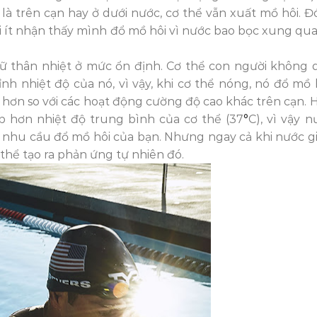
là trên cạn hay ở dưới nước, cơ thể vẫn xuất mồ hôi. Đó
bơi ít nhận thấy mình đổ mồ hôi vì nước bao bọc xung qu
iữ thân nhiệt ở mức ổn định. Cơ thể con người không 
nh nhiệt độ của nó, vì vậy, khi cơ thể nóng, nó đổ mồ h
ít hơn so với các hoạt động cường độ cao khác trên cạn. 
ấp hơn nhiệt độ trung bình của cơ thể (37
°
C), vì vậy n
 nhu cầu đổ mồ hôi của bạn. Nhưng ngay cả khi nước g
hể tạo ra phản ứng tự nhiên đó.