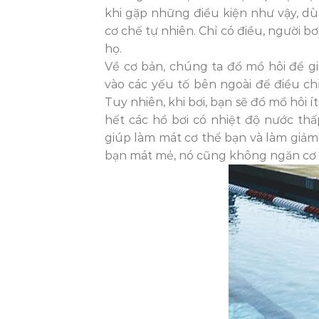
khi gặp những điều kiện như vậy, dù 
cơ chế tự nhiên. Chỉ có điều, người 
họ.
Về cơ bản, chúng ta đổ mồ hôi để g
vào các yếu tố bên ngoài để điều chỉ
Tuy nhiên, khi bơi, bạn sẽ đổ mồ hôi 
hết các hồ bơi có nhiệt độ nước th
giúp làm mát cơ thể bạn và làm giảm
bạn mát mẻ, nó cũng không ngăn cơ t