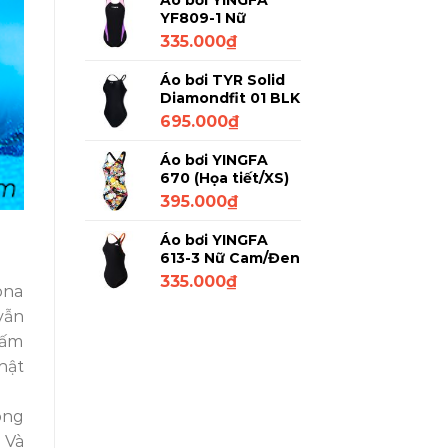
Áo bơi YINGFA
YF809-1 Nữ
Đen/Tím/Trắng XL
335.000
₫
Áo bơi TYR Solid
Diamondfit 01 BLK
Đen L/32
695.000
₫
Áo bơi YINGFA
670 (Họa tiết/XS)
395.000
₫
Áo bơi YINGFA
613-3 Nữ Cam/Đen
M
335.000
₫
ona
vẫn
lấm
hật
ong
 Và