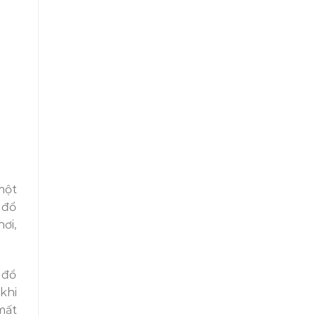
một
 đổ
ơi,
 đổ
khi
mất