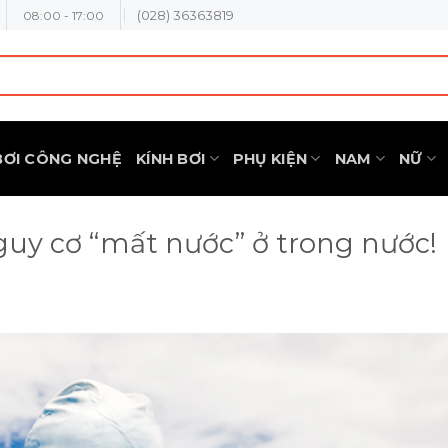
(028) 36363819
08:00 - 17:00
BƠI CÔNG NGHỆ
KÍNH BƠI
PHỤ KIỆN
NAM
NỮ
guy cơ “mất nước” ở trong nước!