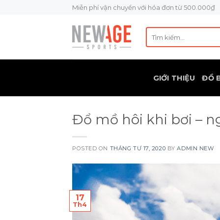
Skip
Miễn phí vận chuyển với hóa đơn từ 500.000₫
to
content
Tìm
kiếm:
GIỚI THIỆU
ĐỒ 
Đổ mồ hôi khi bơi – n
POSTED ON
THÁNG TƯ 17, 2020
BY
ADMIN NEW
17
Th4