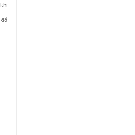
khi
 đổ