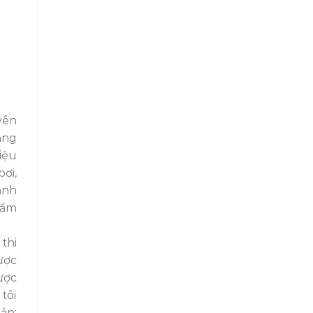
yên
ăng
iệu
ơi,
ạnh
hẩm
thi
ược
ược
tôi
ản: