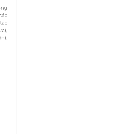
ống
các
tác
c),
n),