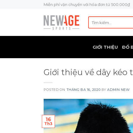
Skip
Miễn phí vận chuyển với hóa đơn từ 500.000₫
to
content
Tìm
kiếm:
GIỚI THIỆU
ĐỒ 
Giới thiệu về dây kéo
POSTED ON
THÁNG BA 16, 2020
BY
ADMIN NEW
16
Th3