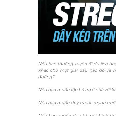
Nếu bạn thường xuyên đi du lịch ho
khác cho một giải đấu nào đó và m
đường?
Nếu bạn muốn tập bổ trợ ở nhà với k
Nếu bạn muốn duy trì sức mạnh trướ
Nếu bạn muốn duy trì một hình thứ