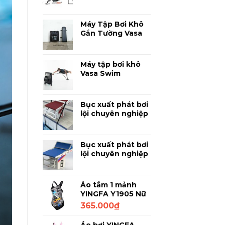
Phân Tích Kỹ
Thuật Bơi Lội
Chuyên Sâu
Máy Tập Bơi Khô
Gắn Tường Vasa
SpaceSaver
Ergometer -
Luyện Bơi Chuyên
Máy tập bơi khô
Nghiệp Tại Nhà
Vasa Swim
Ergometer PM3 -
Thiết bị mô phỏng
bơi lội chuyên
Bục xuất phát bơi
nghiệp
lội chuyên nghiệp
Anti Wave
SuperBlock –
Thanh Đạp
Bục xuất phát bơi
lội chuyên nghiệp
Anti Wave
SuperBlock 750
Áo tắm 1 mảnh
YINGFA Y1905 Nữ
Đen họa tiết 2XL
365.000
₫