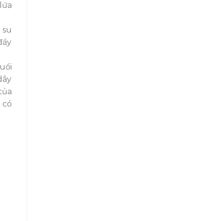
lứa
 su
đẩy
uổi
dây
của
 có