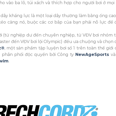
 vào ba lô, túi xách và thích hợp cho người bơi ở mọi 
, dây kháng lực là một loại dây thường làm bằng ống cao
éo căng nó, buộc các cơ bắp của bạn phải nỗ lực để 
giới (từ nghiệp dư đến chuyên nghiệp, từ VĐV bơi nhóm t
master đến VĐV bơi lội Olympic) đều ưa chuộng và chọn 
z®
, một sản phẩm tập luyện bơi số 1 trên toàn thế giới 
c phân phối độc quyền bởi Công ty
NewAgeSports
và
Swim
.