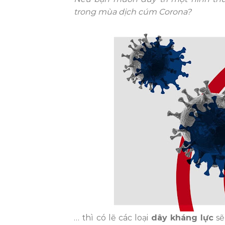
trong mùa dịch cúm Corona?
… thì có lẽ các loại
dây kháng lực
sẽ