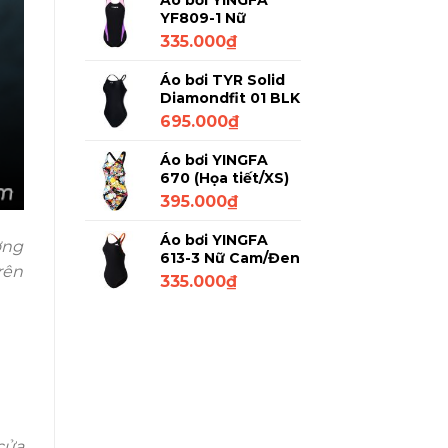
Áo bơi YINGFA
YF809-1 Nữ
Đen/Tím/Trắng XL
335.000
₫
Áo bơi TYR Solid
Diamondfit 01 BLK
Đen L/32
695.000
₫
Áo bơi YINGFA
670 (Họa tiết/XS)
395.000
₫
Áo bơi YINGFA
ơng
613-3 Nữ Cam/Đen
rên
M
335.000
₫
cửa