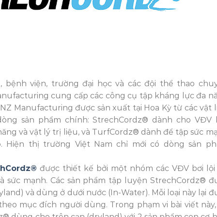
 bệnh viện, trường đại học và các đội thể thao chu
nufacturing cung cấp các công cụ tập kháng lực đa n
NZ Manufacturing được sản xuất tại Hoa Kỳ từ các vật l
 dòng sản phẩm chính: StrechCordz® dành cho VĐV b
ng và vật lý trị liệu, và TurfCordz® dành để tập sức m
o. Hiện thị trường Việt Nam chỉ mới có dòng sản p
chCordz®
được thiết kế bởi một nhóm các VĐV bơi lội 
 và sức mạnh. Các sản phẩm tập luyện StrechCordz® đ
yland) và dùng ở dưới nước (In-Water). Mỗi loại này lại đ
heo mục đích người dùng. Trong phạm vi bài viết này, 
® dùng cho trên cạn (dryland) với 2 sản phẩm con cơ b