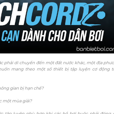
ặc phải di chuyển đến một đất nước khác, một địa phư
uốn mang theo một số thiết bị tập luyện cơ động t
hông gian bị hạn chế?
c một mùa giải?
c tập luyện phù hợp khi các hồ bơi buộc phải đóng 