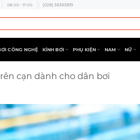
(028) 36363819
08:00 - 17:00
BƠI CÔNG NGHỆ
KÍNH BƠI
PHỤ KIỆN
NAM
NỮ
 trên cạn dành cho dân bơi